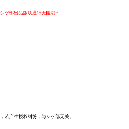
在シゲ部出品版块通行无阻哦~
，若产生授权纠纷，与シゲ部无关。