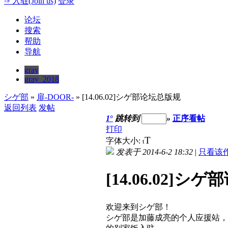
☞入驻(Join us)
登录
论坛
搜索
帮助
导航
gray
gray_2018
シゲ部
»
扉-DOOR-
» [14.06.02]シゲ部论坛总版规
返回列表
发帖
1
°
跳转到
»
正序看帖
打印
T
字体大小:
t
发表于 2014-6-2 18:32
|
只看该
[14.06.02]シ
欢迎来到シゲ部！
シゲ部是加藤成亮的个人应援站，名