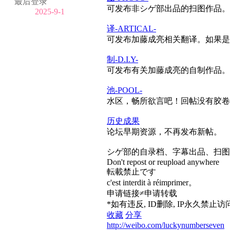
最后登录
可发布非シゲ部出品的扫图作品
2025-9-1
译-ARTICAL-
可发布加藤成亮相关翻译。如果是
制-D.I.Y-
可发布有关加藤成亮的自制作品。
池-POOL-
水区，畅所欲言吧！回帖没有胶卷
历史成果
论坛早期资源，不再发布新帖。
シゲ部的自录档、字幕出品、扫图
Don't repost or reupload anywhere
転載禁止です
c'est interdit à réimprimer。
申请链接≠申请转载
*如有违反, ID删除, IP永久禁止访
收藏
分享
http://weibo.com/luckynumberseven