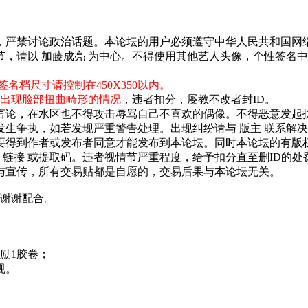
，严禁讨论政治话题。本论坛的用户必须遵守中华人民共和国网
等细节，请以 加藤成亮 为中心。不得使用其他艺人头像，个性签名
签名档尺寸请控制在450X350以内。
止出现脸部扭曲畸形的情况
，违者扣分，屡教不改者封ID。
言论，在水区也不得攻击辱骂自己不喜欢的偶像。不得恶意发起扰
发生争执，如若发现严重警告处理。出现纠纷请与 版主 联系解
要得到作者或发布者同意才能发布到本论坛。同时本论坛的有版
 链接 或提取码。违者视情节严重程度，给予扣分直至删ID的处
与宣传，所有交易贴都是自愿的，交易后果与本论坛无关。
谢谢配合。
励1胶卷；
规。