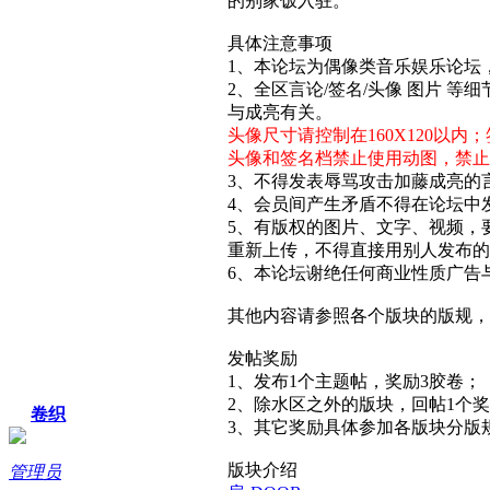
的别家饭入驻。
具体注意事项
1、本论坛为偶像类音乐娱乐论坛
2、全区言论/签名/头像 图片 
与成亮有关。
头像尺寸请控制在160X120以内；
头像和签名档禁止使用动图，禁
3、不得发表辱骂攻击加藤成亮的
4、会员间产生矛盾不得在论坛中
5、有版权的图片、文字、视频，
重新上传，不得直接用别人发布的
6、本论坛谢绝任何商业性质广告
其他内容请参照各个版块的版规，
发帖奖励
1、发布1个主题帖，奖励3胶卷；
2、除水区之外的版块，回帖1个奖
卷织
3、其它奖励具体参加各版块分版
版块介绍
管理员