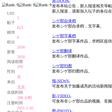
扉-DOOR-
发布本站公告，新人报道相关等帖
新人报道，请新加入坛子的各位在
UID
5
シゲ部自录档
帖子
发布シゲ部自录档，无字幕。
823
精华
シゲ部字幕档
0
发布シゲ部字幕作品，求档区提供
积分
2056
シゲ部翻译
胶卷
发布シゲ部翻译作品。
2056
阅读权限
シゲ部扫图
200
发布シゲ部扫图作品。
性别
女
报-NEWS-
来自
可发布关于加藤成亮的活动新闻报
北京
在线时间
影-VIDEO-
298 小时
可发布非シゲ部出品的视频、音频
注册时间
2011-2-26
图-PHOTO-