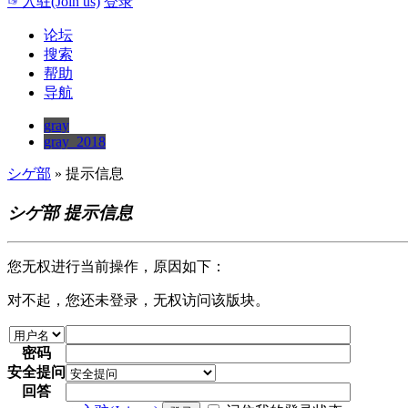
☞入驻(Join us)
登录
论坛
搜索
帮助
导航
gray
gray_2018
シゲ部
» 提示信息
シゲ部 提示信息
您无权进行当前操作，原因如下：
对不起，您还未登录，无权访问该版块。
密码
安全提问
回答