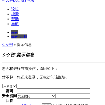
☞入驻(Join us)
登录
论坛
搜索
帮助
导航
gray
gray_2018
シゲ部
» 提示信息
シゲ部 提示信息
您无权进行当前操作，原因如下：
对不起，您还未登录，无权访问该版块。
密码
安全提问
回答