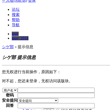
☞入驻(Join us)
登录
论坛
搜索
帮助
导航
gray
gray_2018
シゲ部
» 提示信息
シゲ部 提示信息
您无权进行当前操作，原因如下：
对不起，您还未登录，无权访问该版块。
密码
安全提问
回答