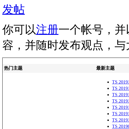
发帖
你可以
注册
一个帐号，并
容，并随时发布观点，与
热门主题
最新主题
TS 20
歌謡祭2019
TS 201
【ラグビ
TS 201
レビにほ
TS 201
【放送15
TS 201
「NEWS
TS 201
人
TS 201
【潜入「
TS 201