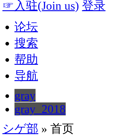
☞入驻(Join us)
登录
论坛
搜索
帮助
导航
gray
gray_2018
シゲ部
» 首页