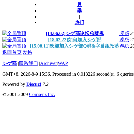
月
季
|
热门
[14.06.02]シゲ部论坛总版规
卷织
2
[18.02.22]如何加入シゲ部
卷织
2
[15.08.11]欢迎加入シゲ部Q群&字幕组招募
卷织
2
返回首页
发帖
シゲ部
|
联系我们
|
Archiver
|
WAP
GMT+8, 2026-8-9 15:36,
Processed in 0.013226 second(s), 6 queries
Powered by
Discuz!
7.2
© 2001-2009
Comsenz Inc.