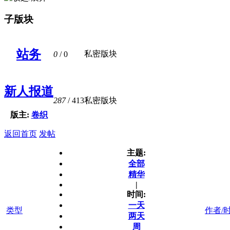
子版块
站务
私密版块
0
/ 0
新人报道
287
/ 413
私密版块
版主:
卷织
返回首页
发帖
主题:
全部
精华
|
时间:
一天
类型
作者/
两天
周