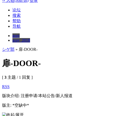
☞入驻(Join us)
登录
论坛
搜索
帮助
导航
gray
gray_2018
シゲ部
» 扉-DOOR-
扉-DOOR-
[
3
主题 / 1 回复 ]
RSS
版块介绍: 注册申请/本站公告/新人报道
版主: *空缺中*