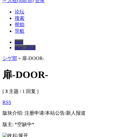
☞入驻(Join us)
登录
论坛
搜索
帮助
导航
gray
gray_2018
シゲ部
» 扉-DOOR-
扉-DOOR-
[
3
主题 / 1 回复 ]
RSS
版块介绍: 注册申请/本站公告/新人报道
版主: *空缺中*