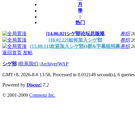
月
季
|
热门
[14.06.02]シゲ部论坛总版规
卷织
2
[18.02.22]如何加入シゲ部
卷织
2
[15.08.11]欢迎加入シゲ部Q群&字幕组招募
卷织
2
返回首页
发帖
シゲ部
|
联系我们
|
Archiver
|
WAP
GMT+8, 2026-8-6 13:58,
Processed in 0.012149 second(s), 6 queries
Powered by
Discuz!
7.2
© 2001-2009
Comsenz Inc.