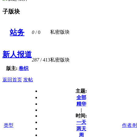
子版块
站务
私密版块
0
/ 0
新人报道
287
/ 413
私密版块
版主:
卷织
返回首页
发帖
主题:
全部
精华
|
时间:
一天
类型
作者/
两天
周