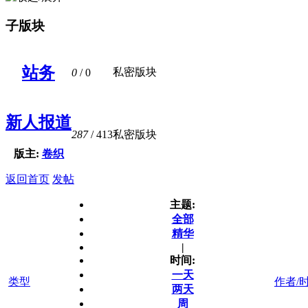
子版块
站务
私密版块
0
/ 0
新人报道
287
/ 413
私密版块
版主:
卷织
返回首页
发帖
主题:
全部
精华
|
时间:
一天
类型
作者/
两天
周