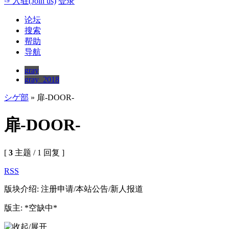
☞入驻(Join us)
登录
论坛
搜索
帮助
导航
gray
gray_2018
シゲ部
» 扉-DOOR-
扉-DOOR-
[
3
主题 / 1 回复 ]
RSS
版块介绍: 注册申请/本站公告/新人报道
版主: *空缺中*